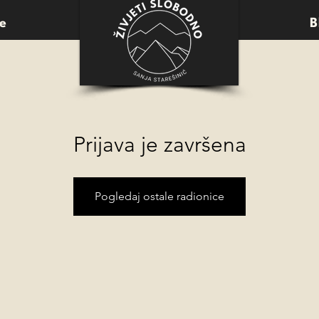
e
B
Prijava je završena
Pogledaj ostale radionice